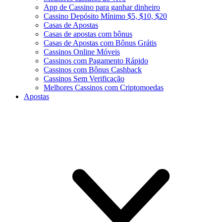
App de Cassino para ganhar dinheiro
Cassino Depósito Mínimo $5, $10, $20
Casas de Apostas
Casas de apostas com bônus
Casas de Apostas com Bônus Grátis
Cassinos Online Móveis
Cassinos com Pagamento Rápido
Cassinos com Bônus Cashback
Cassinos Sem Verificação
Melhores Cassinos com Criptomoedas
Apostas