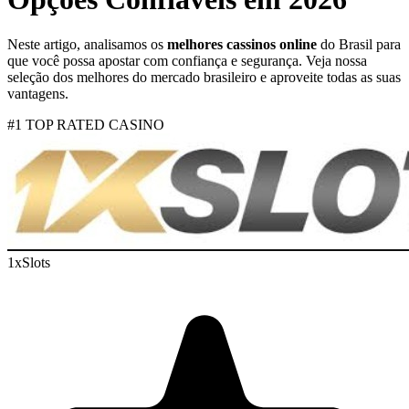
Neste artigo, analisamos os
melhores cassinos online
do Brasil para
que você possa apostar com confiança e segurança. Veja nossa
seleção dos melhores do mercado brasileiro e aproveite todas as suas
vantagens.
#1 TOP RATED CASINO
1xSlots