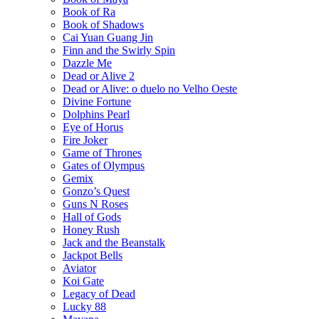
Book of Ra
Book of Shadows
Cai Yuan Guang Jin
Finn and the Swirly Spin
Dazzle Me
Dead or Alive 2
Dead or Alive: o duelo no Velho Oeste
Divine Fortune
Dolphins Pearl
Eye of Horus
Fire Joker
Game of Thrones
Gates of Olympus
Gemix
Gonzo’s Quest
Guns N Roses
Hall of Gods
Honey Rush
Jack and the Beanstalk
Jackpot Bells
Aviator
Koi Gate
Legacy of Dead
Lucky 88