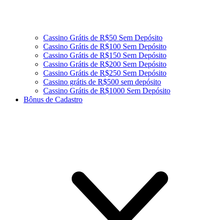
Cassino Grátis de R$50 Sem Depósito
Cassino Grátis de R$100 Sem Depósito
Cassino Grátis de R$150 Sem Depósito
Cassino Grátis de R$200 Sem Depósito
Cassino Grátis de R$250 Sem Depósito
Cassino grátis de R$500 sem depósito
Cassino Grátis de R$1000 Sem Depósito
Bônus de Cadastro