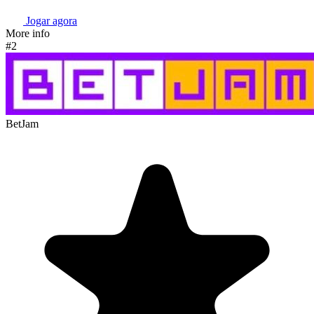
Jogar agora
More info
#2
BetJam