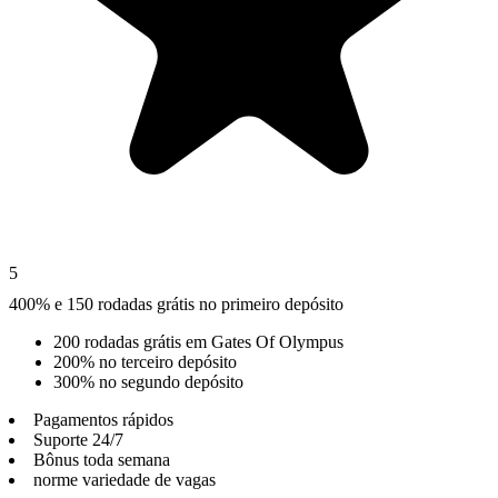
5
400% e 150 rodadas grátis no primeiro depósito
200 rodadas grátis em Gates Of Olympus
200% no terceiro depósito
300% no segundo depósito
Pagamentos rápidos
Suporte 24/7
Bônus toda semana
norme variedade de vagas