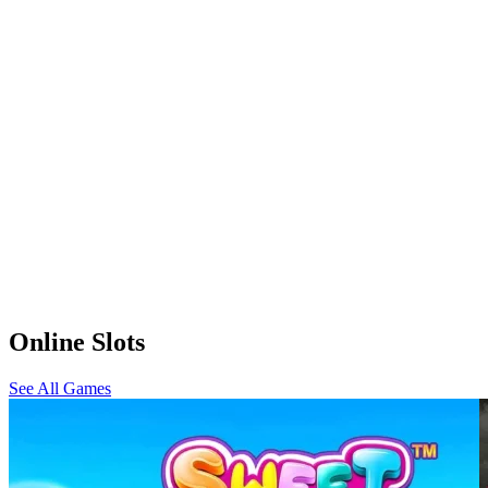
Online Slots
See All Games