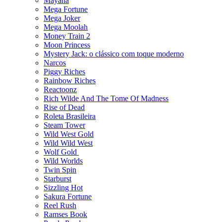
Mayana
Mega Fortune
Mega Joker
Mega Moolah
Money Train 2
Moon Princess
Mystery Jack: o clássico com toque moderno
Narcos
Piggy Riches
Rainbow Riches
Reactoonz
Rich Wilde And The Tome Of Madness
Rise of Dead
Roleta Brasileira
Steam Tower
Wild West Gold
Wild Wild West
Wolf Gold
Wild Worlds
Twin Spin
Starburst
Sizzling Hot
Sakura Fortune
Reel Rush
Ramses Book