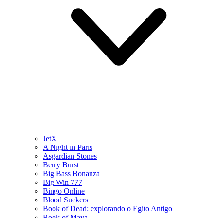
JetX
A Night in Paris
Asgardian Stones
Berry Burst
Big Bass Bonanza
Big Win 777
Bingo Online
Blood Suckers
Book of Dead: explorando o Egito Antigo
Book of Maya