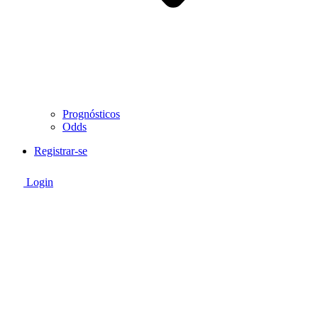
Prognósticos
Odds
Registrar-se
Login