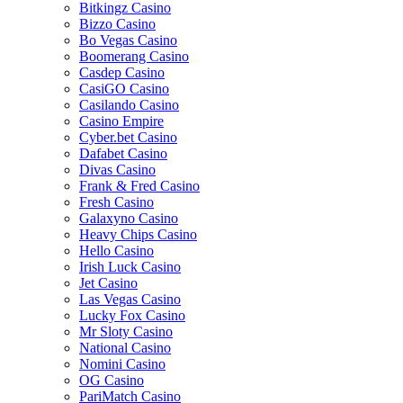
Bitkingz Casino
Bizzo Casino
Bo Vegas Casino
Boomerang Casino
Casdep Casino
CasiGO Casino
Casilando Casino
Casino Empire
Cyber.bet Casino
Dafabet Casino
Divas Casino
Frank & Fred Casino
Fresh Casino
Galaxyno Casino
Heavy Chips Casino
Hello Casino
Irish Luck Casino
Jet Casino
Las Vegas Casino
Lucky Fox Casino
Mr Sloty Casino
National Casino
Nomini Casino
OG Casino
PariMatch Casino