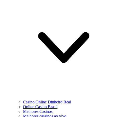
Casino Online Dinheiro Real
Online Casino Brasil
Melhores Casinos
Melhores cassinos ao vivo