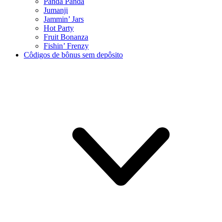
Panda Panda
Jumanji
Jammin’ Jars
Hot Party
Fruit Bonanza
Fishin’ Frenzy
Côdigos de bônus sem depôsito