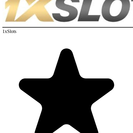
1xSlots