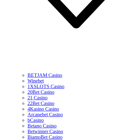
BETJAM Casino
Winebet
1XSLOTS Casino
20Bet Casino
21 Casino
22Bet Casino
4Kasino Casino
Arcanebet Casino
bCasino
Betano Casino
Betwinner Casino
BiamoBet Casino