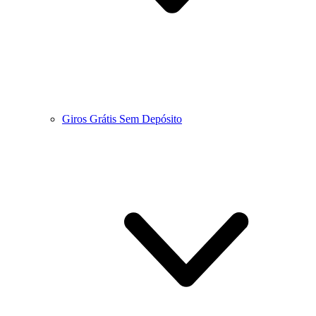
Giros Grátis Sem Depósito