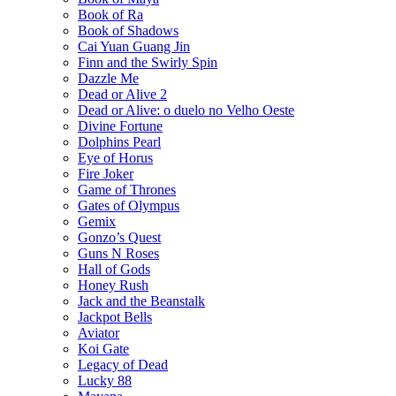
Book of Ra
Book of Shadows
Cai Yuan Guang Jin
Finn and the Swirly Spin
Dazzle Me
Dead or Alive 2
Dead or Alive: o duelo no Velho Oeste
Divine Fortune
Dolphins Pearl
Eye of Horus
Fire Joker
Game of Thrones
Gates of Olympus
Gemix
Gonzo’s Quest
Guns N Roses
Hall of Gods
Honey Rush
Jack and the Beanstalk
Jackpot Bells
Aviator
Koi Gate
Legacy of Dead
Lucky 88