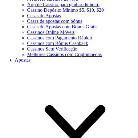
App de Cassino para ganhar dinheiro
Cassino Depósito Mínimo $5, $10, $20
Casas de Apostas
Casas de apostas com bônus
Casas de Apostas com Bônus Grátis
Cassinos Online Móveis
Cassinos com Pagamento Rápido
Cassinos com Bônus Cashback
Cassinos Sem Verificação
Melhores Cassinos com Criptomoedas
Apostas