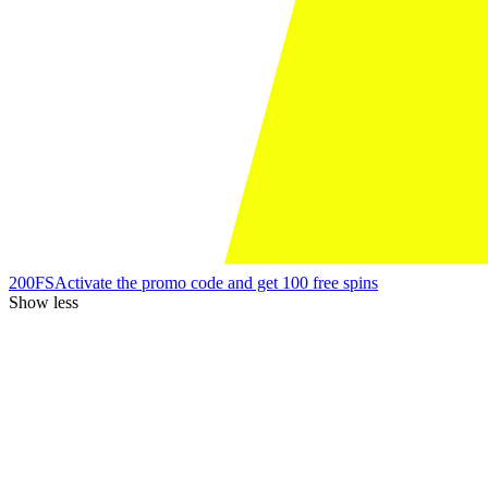
200FS
Activate the promo code and get 100 free spins
Show less