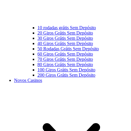
10 rodadas grátis Sem Depósito
20 Giros Grátis Sem Depósito
30 Giros Grátis Sem Depósito
40 Giros Grátis Sem Depósito
50 Rodadas Grátis Sem Depósito
60 Giros Grátis Sem Depósito
70 Giros Grátis Sem Depósito
80 Giros Grátis Sem Depósito
100 Giros Grátis Sem Depósito
200 Giros Grátis Sem Depósito
Novos Casinos