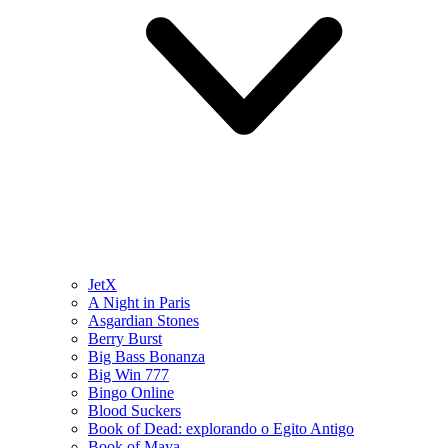
JetX
A Night in Paris
Asgardian Stones
Berry Burst
Big Bass Bonanza
Big Win 777
Bingo Online
Blood Suckers
Book of Dead: explorando o Egito Antigo
Book of Maya