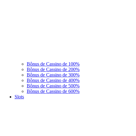
Bônus de Cassino de 100%
Bônus de Cassino de 200%
Bônus de Cassino de 300%
Bônus de Cassino de 400%
Bônus de Cassino de 500%
Bônus de Cassino de 600%
Slots