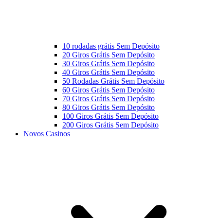
10 rodadas grátis Sem Depósito
20 Giros Grátis Sem Depósito
30 Giros Grátis Sem Depósito
40 Giros Grátis Sem Depósito
50 Rodadas Grátis Sem Depósito
60 Giros Grátis Sem Depósito
70 Giros Grátis Sem Depósito
80 Giros Grátis Sem Depósito
100 Giros Grátis Sem Depósito
200 Giros Grátis Sem Depósito
Novos Casinos