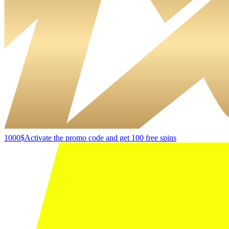
1000$
Activate the promo code and get 100 free spins