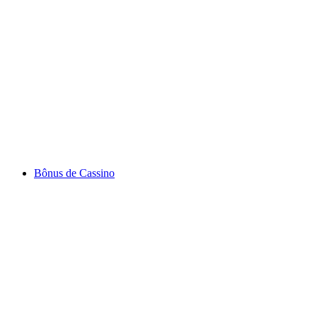
Bônus de Cassino