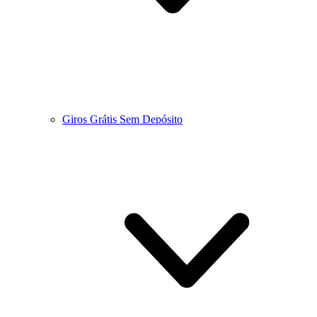
Giros Grátis Sem Depósito