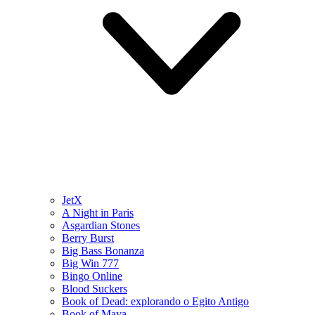
JetX
A Night in Paris
Asgardian Stones
Berry Burst
Big Bass Bonanza
Big Win 777
Bingo Online
Blood Suckers
Book of Dead: explorando o Egito Antigo
Book of Maya