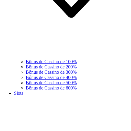
Bônus de Cassino de 100%
Bônus de Cassino de 200%
Bônus de Cassino de 300%
Bônus de Cassino de 400%
Bônus de Cassino de 500%
Bônus de Cassino de 600%
Slots