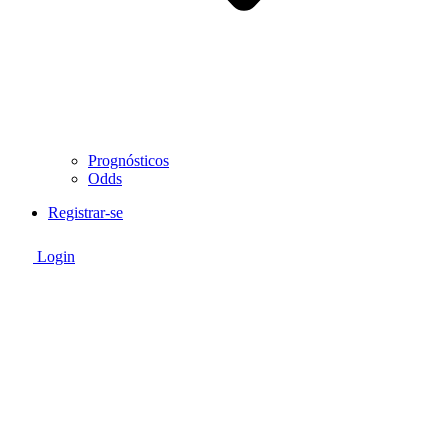
Prognósticos
Odds
Registrar-se
Login