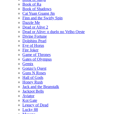
Book of Ra
Book of Shadows
Cai Yuan Guang Jin
Finn and the Swirly Spin
Dazzle Me
Dead or Alive 2
Dead or Alive: o duelo no Velho Oeste
Divine Fortune
Dolphins Pearl
Eye of Horus
Fire Joker
Game of Thrones
Gates of Olympus
Gemix
Gonzo’s Quest
Guns N Roses
Hall of Gods
Honey Rush
Jack and the Beanstalk
Jackpot Bells
Aviator
Koi Gate
Legacy of Dead
Lucky 88