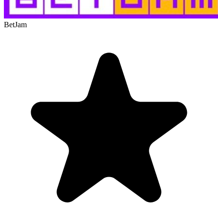
BetJam