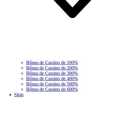
Bônus de Cassino de 100%
Bônus de Cassino de 200%
Bônus de Cassino de 300%
Bônus de Cassino de 400%
Bônus de Cassino de 500%
Bônus de Cassino de 600%
Slots