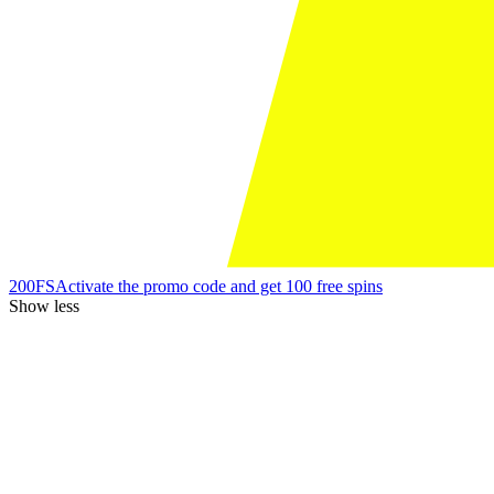
200FS
Activate the promo code and get 100 free spins
Show less