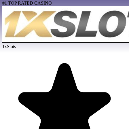
#1 TOP RATED CASINO
1xSlots