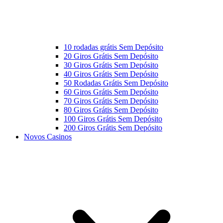
10 rodadas grátis Sem Depósito
20 Giros Grátis Sem Depósito
30 Giros Grátis Sem Depósito
40 Giros Grátis Sem Depósito
50 Rodadas Grátis Sem Depósito
60 Giros Grátis Sem Depósito
70 Giros Grátis Sem Depósito
80 Giros Grátis Sem Depósito
100 Giros Grátis Sem Depósito
200 Giros Grátis Sem Depósito
Novos Casinos