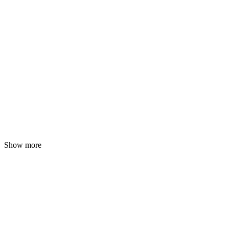
Show more