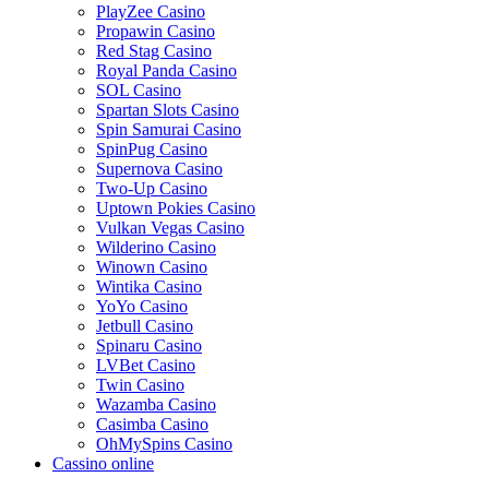
PlayZee Casino
Propawin Casino
Red Stag Casino
Royal Panda Casino
SOL Casino
Spartan Slots Casino
Spin Samurai Casino
SpinPug Casino
Supernova Casino
Two-Up Casino
Uptown Pokies Casino
Vulkan Vegas Casino
Wilderino Casino
Winown Casino
Wintika Casino
YoYo Casino
Jetbull Casino
Spinaru Casino
LVBet Casino
Twin Casino
Wazamba Casino
Casimba Casino
OhMySpins Casino
Cassino online