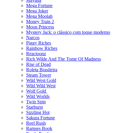
Mayana
Mega Fortune
Mega Joker
Mega Moolah
Money Train 2
Moon Princess
Mystery Jack: o clássico com toque moderno
Narcos
Piggy Riches
Rainbow Riches
Reactoonz
Rich Wilde And The Tome Of Madness
Rise of Dead
Roleta Brasileira
Steam Tower
Wild West Gold
Wild Wild West
Wolf Gold
Wild Worlds
Twin Spin
Starburst
Sizzling Hot
Sakura Fortune
Reel Rush
Ramses Book