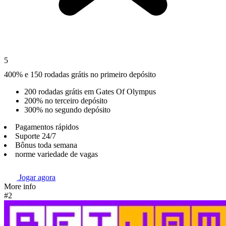
5
400% e 150 rodadas grátis no primeiro depósito
200 rodadas grátis em Gates Of Olympus
200% no terceiro depósito
300% no segundo depósito
Pagamentos rápidos
Suporte 24/7
Bônus toda semana
norme variedade de vagas
Jogar agora
More info
#2