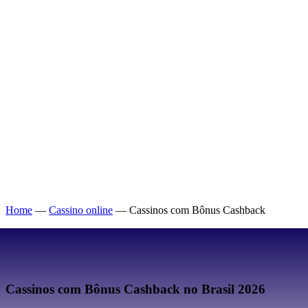
Home
—
Cassino online
—
Cassinos com Bônus Cashback
Cassinos com Bônus Cashback no Brasil 2026