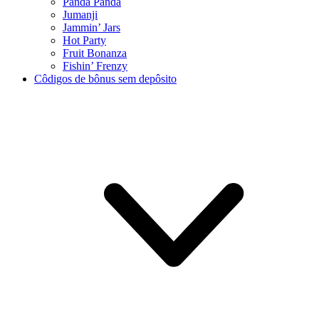
Panda Panda
Jumanji
Jammin’ Jars
Hot Party
Fruit Bonanza
Fishin’ Frenzy
Côdigos de bônus sem depôsito