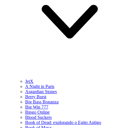
JetX
A Night in Paris
Asgardian Stones
Berry Burst
Big Bass Bonanza
Big Win 777
Bingo Online
Blood Suckers
Book of Dead: explorando o Egito Antigo
Book of Maya