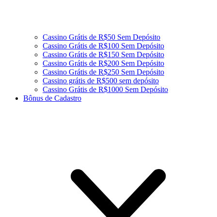
Cassino Grátis de R$50 Sem Depósito
Cassino Grátis de R$100 Sem Depósito
Cassino Grátis de R$150 Sem Depósito
Cassino Grátis de R$200 Sem Depósito
Cassino Grátis de R$250 Sem Depósito
Cassino grátis de R$500 sem depósito
Cassino Grátis de R$1000 Sem Depósito
Bônus de Cadastro