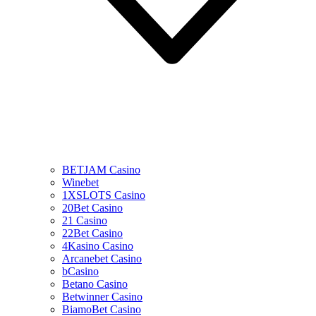
BETJAM Casino
Winebet
1XSLOTS Casino
20Bet Casino
21 Casino
22Bet Casino
4Kasino Casino
Arcanebet Casino
bCasino
Betano Casino
Betwinner Casino
BiamoBet Casino