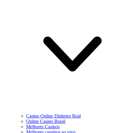
Casino Online Dinheiro Real
Online Casino Brasil
Melhores Casinos
Melhores cassinos ao vivo