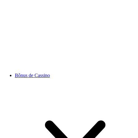
Bônus de Cassino